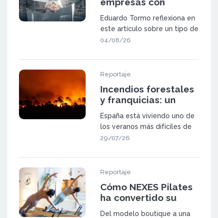
empresas con
potencial de
Eduardo Tormo reflexiona en
expansión mediante
este artículo sobre un tipo de
franquicia
oportunidad que va a ganar
04/08/26
pes
Reportaje
Incendios forestales
y franquicias: un
sector a prueba
España está viviendo uno de
los veranos más difíciles de
las últimas décadas. Los in
29/07/26
Reportaje
Cómo NEXES Pilates
ha convertido su
metodología en una
Del modelo boutique a una