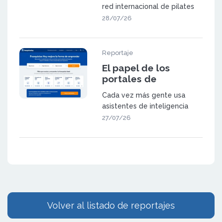
red de 23 centros en
red internacional de pilates
España y Suiza
NEXES Pilates & Movement
28/07/26
fue f
Reportaje
El papel de los
portales de
franquicia en la
Cada vez más gente usa
búsqueda
asistentes de inteligencia
generativa
artificial (como ChatGPT,
27/07/26
Gemini o las
Volver al listado de reportajes