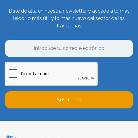
la marca. Las enseñas realizan inversiones en todos los
Date de alta en nuestra newsletter y accede a lo más
medios posibles, tanto offline (televisión o publicidad
leído, lo más útil y lo más nuevo del sector de las
exterior, por ejemplo) como online (publicidad en
franquicias
buscadores o anuncios display), llegando a cifras de
más del 20% de la facturación en varios casos.
Objetivos de las Top Franquicias
Estas enseñas buscan expandirse siempre y cuando las
nuevas aperturas vayan a dar grandes beneficios. Cada
apertura está meticulosamente estudiada y se toma en
cuenta cada detalle, por pequeño que sea. En un primer
momento, se hace un estudio del local en el que se va
a abrir la nueva enseña y, en segundo lugar, se analiza la
Suscríbete
situación del franquiciado y la viabilidad económica del
proyecto.
Las
mejores franquicias
están más dispuestas y
abiertas a los grandes inversores y a los grandes
fondos de capital. Esto es debido a la gran estructura