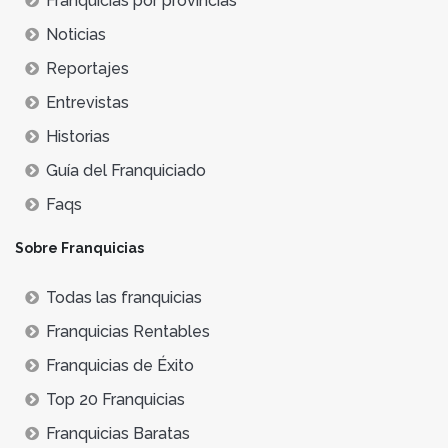
Franquicias por provincias
manera en la que formamos a nuestro personal o por
Noticias
los materiales utilizados en nuestros productos.
Conseguir la mejor materia prima o moldearla para
Reportajes
conseguir el mejor producto es una de las
Entrevistas
características de las
mejores franquicias
y de las
Historias
franquicias top
. Por otro lado, una gran atención al
cliente puede hacer que tu empresa crezca
Guía del Franquiciado
sobremanera.
Faqs
Sobre Franquicias
Todas las franquicias
Franquicias Rentables
Franquicias de Éxito
Top 20 Franquicias
Franquicias Baratas