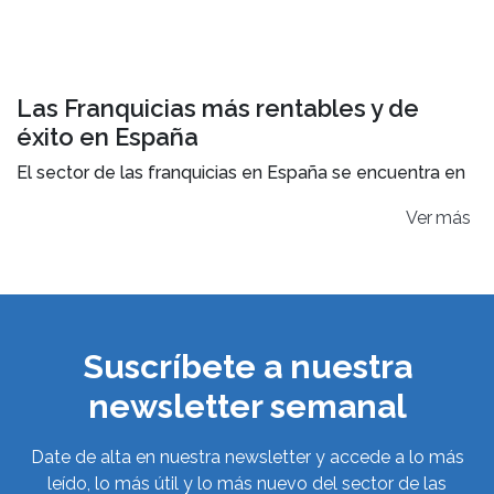
Las Franquicias más rentables y de
éxito en España
El sector de las franquicias en España se encuentra en
un momento de gran crecimiento, marcado por un
Ver
notable optimismo entre los empresarios y
franquiciadores.
Datos relevantes según el Informe
Franquicias España 2024
Suscríbete a nuestra
El “
Informe Franquicias España 2024
” revela un
panorama prometedor para el sector, marcado por un
newsletter semanal
crecimiento sostenido y la diversificación en sus áreas
de actividad.
Date de alta en nuestra newsletter y accede a lo más
leído, lo más útil y lo más nuevo del sector de las
Este informe, en colaboración entre
Tormo Franquicias