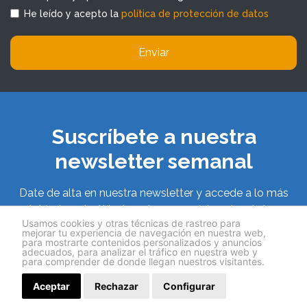
He leído y acepto la
política de protección de datos
Enviar
Suscríbete a nuestra
newsletter semanal
Date de alta en nuestra newsletter y accede a lo más
leído, lo más útil y lo más nuevo del sector de las
Usamos cookies y otras técnicas de rastreo para
franquicias
mejorar tu experiencia de navegación en nuestra web,
para mostrarte contenidos personalizados y anuncios
adecuados, para analizar el tráfico en nuestra web y
para comprender de donde llegan nuestros visitantes.
Aceptar
Rechazar
Configurar