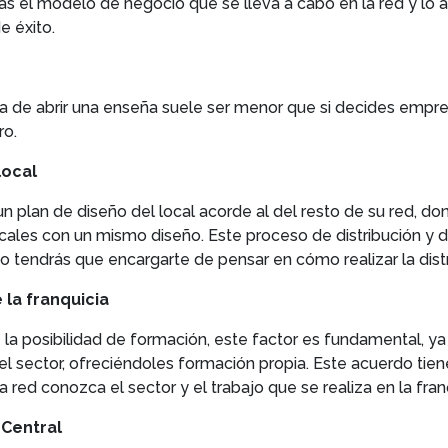
s el modelo de negocio que se lleva a cabo en la red y lo 
e éxito.
hora de abrir una enseña suele ser menor que si decides empr
ro.
local
n plan de diseño del local acorde al del resto de su red, do
cales con un mismo diseño. Este proceso de distribución y di
no tendrás que encargarte de pensar en cómo realizar la dist
 la franquicia
e la posibilidad de formación, este factor es fundamental, y
 el sector, ofreciéndoles formación propia. Este acuerdo ti
a red conozca el sector y el trabajo que se realiza en la fran
 Central