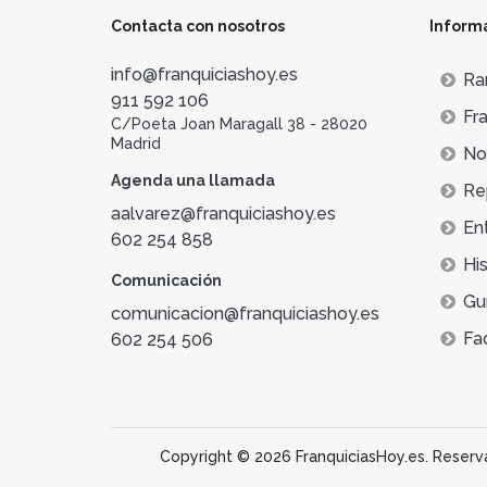
Contacta con nosotros
Inform
info@franquiciashoy.es
Ra
911 592 106
Fra
C/Poeta Joan Maragall 38 - 28020
Madrid
Not
Agenda una llamada
Re
aalvarez@franquiciashoy.es
En
602 254 858
His
Comunicación
Gu
comunicacion@franquiciashoy.es
Fa
602 254 506
Copyright © 2026 FranquiciasHoy.es. Reservad