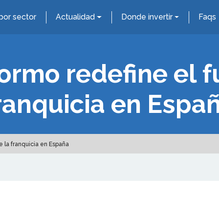
por sector
Actualidad
Donde invertir
Faqs
rmo redefine el f
ranquicia en Espa
 la franquicia en España