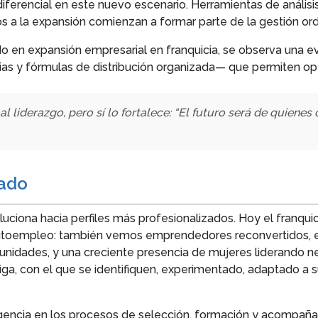
 diferencial en este nuevo escenario. Herramientas de anális
s a la expansión comienzan a formar parte de la gestión ordi
 en expansión empresarial en franquicia, se observa una ev
ias y fórmulas de distribución organizada— que permiten opti
al liderazgo, pero sí lo fortalece: “El futuro será de quiene
iado
luciona hacia perfiles más profesionalizados. Hoy el franqu
autoempleo: también vemos emprendedores reconvertidos, e
s unidades, y una creciente presencia de mujeres liderand
a, con el que se identifiquen, experimentado, adaptado a s
igencia en los procesos de selección, formación y acompañ