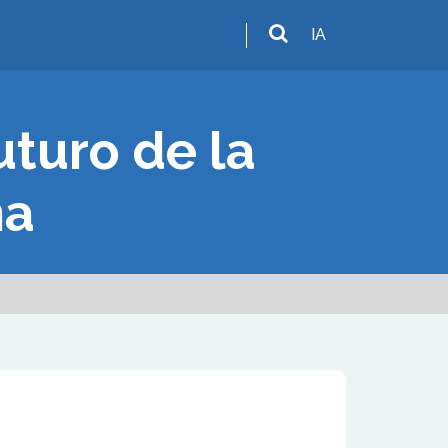
IA
uturo de la
ña