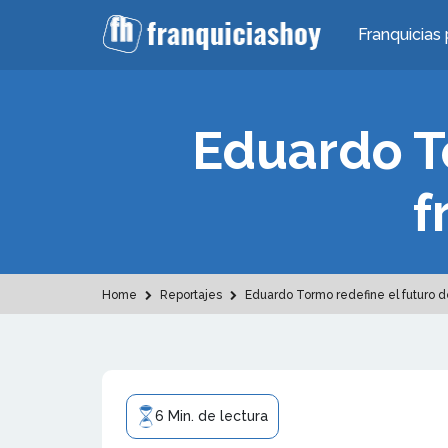
Franquicias 
Eduardo To
f
Home
Reportajes
Eduardo Tormo redefine el futuro de
6 Min. de lectura