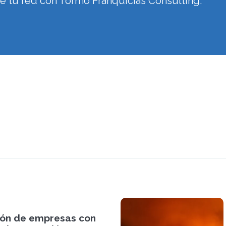
de tu red con Tormo Franquicias Consulting.
ión de empresas con