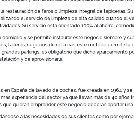
 la restauración de faros o limpieza integral de tapicerías.
alizando el servicio de limpieza de alta calidad cuando el v
ctividades. Su servicio está orientado 100% al ahorro, comodid
a domicilio y se permite instaurar este negocio siempre y c
rios, talleres, negocios de ret a car… este método permite la 
en grandes parkings, es obligatorio que dicho aparcamiento 
talación y de aprovisionarla.
s en España de lavado de coches, fue creada en 1964 y se in
más experiencia del sector ya que llevan más de 40 años t
es que quieran emprender este negocio deberán aportar una
ldándose a las necesidades de sus clientes como por ejemp