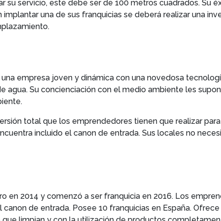
r su servicio, este debe ser de 100 metros cuadrados. Su éx
en implantar una de sus franquicias se deberá realizar una in
mplazamiento.
s una empresa joven y dinámica con una novedosa tecnologí
de agua. Su concienciación con el medio ambiente les supone
iente.
versión total que los emprendedores tienen que realizar para
encuentra incluido el canon de entrada. Sus locales no nece
o en 2014 y comenzó a ser franquicia en 2016. Los emprend
el canon de entrada. Posee 10 franquicias en España. Ofrece
ulo que limpian y con la utilización de productos completame