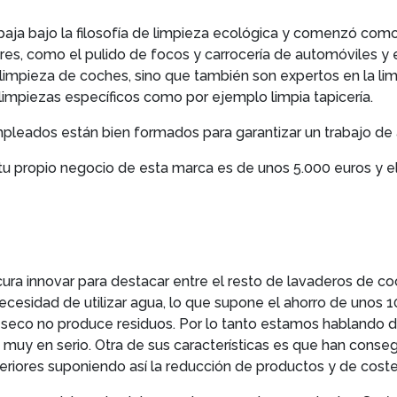
aja bajo la filosofía de limpieza ecológica y comenzó como
iores, como el pulido de focos y carrocería de automóviles y e
 limpieza de coches, sino que también son expertos en la li
mpiezas específicos como por ejemplo limpia tapicería.
leados están bien formados para garantizar un trabajo de a
ar tu propio negocio de esta marca es de unos 5.000 euros y
ura innovar para destacar entre el resto de lavaderos de coc
necesidad de utilizar agua, lo que supone el ahorro de unos 10
en seco no produce residuos. Por lo tanto estamos habland
muy en serio. Otra de sus características es que han conse
teriores suponiendo así la reducción de productos y de coste