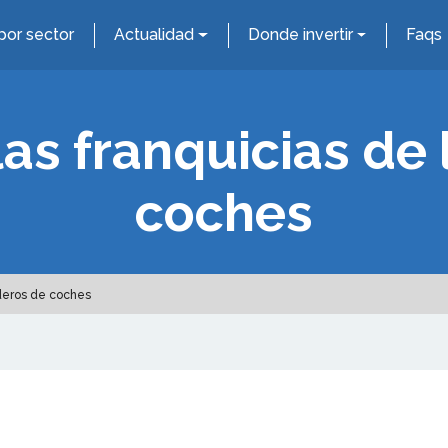
por sector
Actualidad
Donde invertir
Faqs
 las franquicias de
coches
aderos de coches