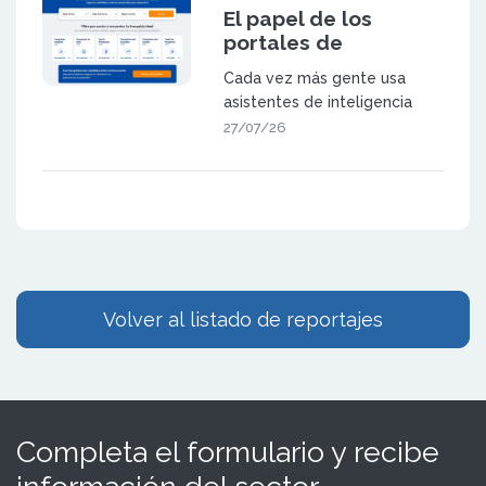
El papel de los
portales de
franquicia en la
Cada vez más gente usa
búsqueda
asistentes de inteligencia
generativa
artificial (como ChatGPT,
27/07/26
Gemini o las
Volver al listado de reportajes
Completa el formulario y recibe