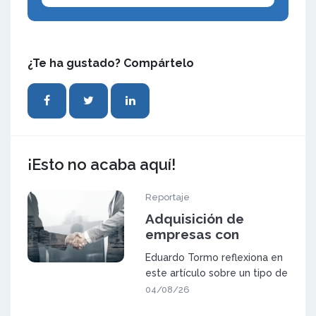
¿Te ha gustado? Compártelo
¡Esto no acaba aquí!
Reportaje
Adquisición de
empresas con
potencial de
Eduardo Tormo reflexiona en
expansión mediante
este artículo sobre un tipo de
franquicia
oportunidad que va a ganar
04/08/26
pes