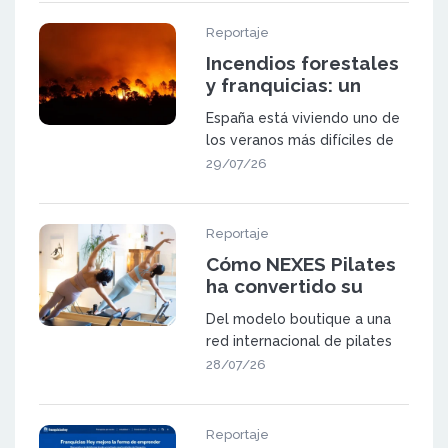
Reportaje
Incendios forestales
y franquicias: un
sector a prueba
España está viviendo uno de
los veranos más difíciles de
las últimas décadas. Los in
29/07/26
Reportaje
Cómo NEXES Pilates
ha convertido su
metodología en una
Del modelo boutique a una
red de 23 centros en
red internacional de pilates
España y Suiza
NEXES Pilates & Movement
28/07/26
fue f
Reportaje