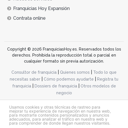
Franquicias Hoy Expansión
Contrata online
Copyright © 2026 FranquiciasHoy.es. Reservados todos los
derechos. Prohibida la reproducción total o parcial en
cualquier formato sin previa autorización.
|
|
Consultor de franquicia
Quienes somos
Todo lo que
|
|
necesitas saber
Cómo podemos ayudarte
Registra tu
|
|
franquicia
Dossiers de franquicia
Otros modelos de
negocio
desarrollo web dinamiq
Usamos cookies y otras técnicas de rastreo para
mejorar tu experiencia de navegación en nuestra web,
para mostrarte contenidos personalizados y anuncios
adecuados, para analizar el tráfico en nuestra web y
@franquiciashoy.es |
Aviso legal
|
Política de cookies
|
Política de privacidad
para comprender de donde llegan nuestros visitantes.