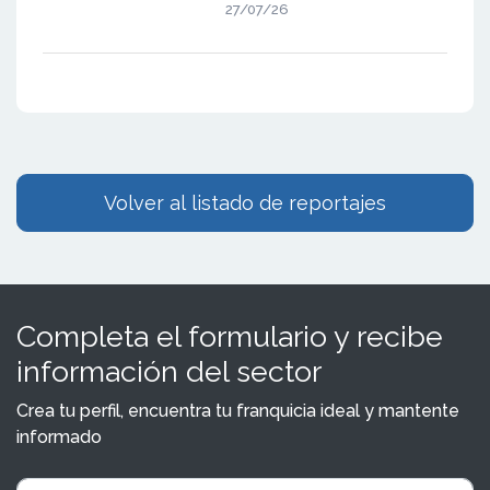
artificial (como ChatGPT,
27/07/26
Gemini o las
Volver al listado de reportajes
Completa el formulario y recibe
información del sector
Crea tu perfil, encuentra tu franquicia ideal y mantente
informado