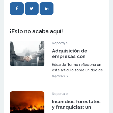
¡Esto no acaba aquí!
Reportaje
Adquisición de
empresas con
potencial de
Eduardo Tormo reflexiona en
expansión mediante
este artículo sobre un tipo de
franquicia
oportunidad que va a ganar
04/08/26
pes
Reportaje
Incendios forestales
y franquicias: un
sector a prueba