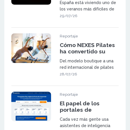
España está viviendo uno de
los veranos más difíciles de
las últimas décadas. Los in
29/07/26
Reportaje
Cómo NEXES Pilates
ha convertido su
metodología en una
Del modelo boutique a una
red de 23 centros en
red internacional de pilates
España y Suiza
NEXES Pilates & Movement
28/07/26
fue f
Reportaje
El papel de los
portales de
franquicia en la
Cada vez más gente usa
búsqueda
asistentes de inteligencia
generativa