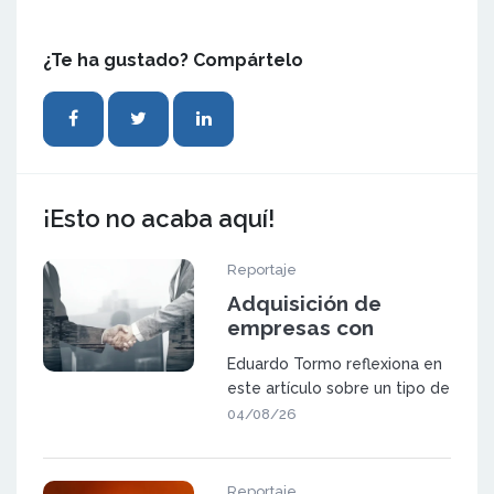
¿Te ha gustado? Compártelo
¡Esto no acaba aquí!
Reportaje
Adquisición de
empresas con
potencial de
Eduardo Tormo reflexiona en
expansión mediante
este artículo sobre un tipo de
franquicia
oportunidad que va a ganar
04/08/26
pes
Reportaje