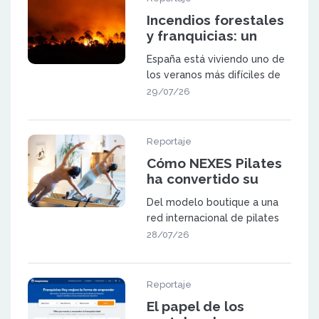
Incendios forestales
y franquicias: un
sector a prueba
España está viviendo uno de
los veranos más difíciles de
las últimas décadas. Los in
29/07/26
Reportaje
Cómo NEXES Pilates
ha convertido su
metodología en una
Del modelo boutique a una
red de 23 centros en
red internacional de pilates
España y Suiza
NEXES Pilates & Movement
28/07/26
fue f
Reportaje
El papel de los