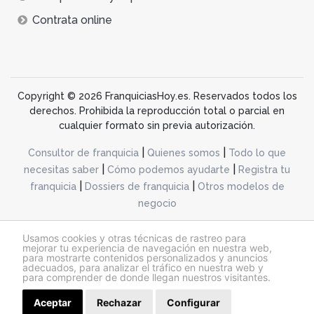
Contrata online
Copyright © 2026 FranquiciasHoy.es. Reservados todos los
derechos. Prohibida la reproducción total o parcial en
cualquier formato sin previa autorización.
|
|
Consultor de franquicia
Quienes somos
Todo lo que
|
|
necesitas saber
Cómo podemos ayudarte
Registra tu
|
|
franquicia
Dossiers de franquicia
Otros modelos de
negocio
desarrollo web dinamiq
Usamos cookies y otras técnicas de rastreo para
mejorar tu experiencia de navegación en nuestra web,
para mostrarte contenidos personalizados y anuncios
adecuados, para analizar el tráfico en nuestra web y
@franquiciashoy.es |
Aviso legal
|
Política de cookies
|
Política de privacidad
para comprender de donde llegan nuestros visitantes.
Aceptar
Rechazar
Configurar