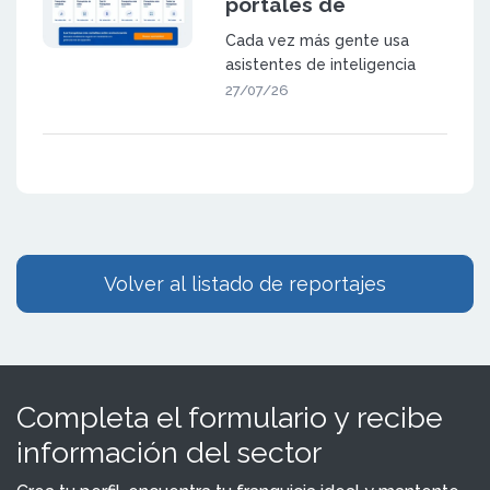
portales de
franquicia en la
Cada vez más gente usa
búsqueda
asistentes de inteligencia
generativa
artificial (como ChatGPT,
27/07/26
Gemini o las
Volver al listado de reportajes
Completa el formulario y recibe
información del sector