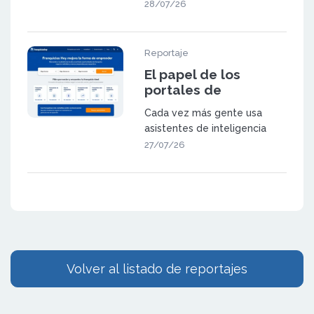
NEXES Pilates & Movement
28/07/26
fue f
Reportaje
El papel de los
portales de
franquicia en la
Cada vez más gente usa
búsqueda
asistentes de inteligencia
generativa
artificial (como ChatGPT,
27/07/26
Gemini o las
Volver al listado de reportajes