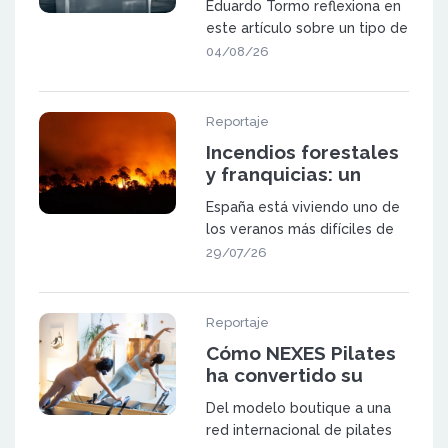
Eduardo Tormo reflexiona en
expansión mediante
este artículo sobre un tipo de
franquicia
oportunidad que va a ganar
04/08/26
pes
Reportaje
Incendios forestales
y franquicias: un
sector a prueba
España está viviendo uno de
los veranos más difíciles de
las últimas décadas. Los in
29/07/26
Reportaje
Cómo NEXES Pilates
ha convertido su
metodología en una
Del modelo boutique a una
red de 23 centros en
red internacional de pilates
España y Suiza