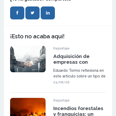
¡Esto no acaba aquí!
Reportaje
Adquisición de
empresas con
potencial de
Eduardo Tormo reflexiona en
expansión mediante
este artículo sobre un tipo de
franquicia
oportunidad que va a ganar
04/08/26
pes
Reportaje
Incendios forestales
y franquicias: un