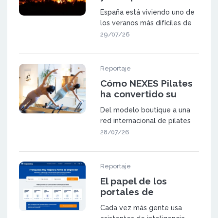
sector a prueba
España está viviendo uno de
los veranos más difíciles de
las últimas décadas. Los in
29/07/26
Reportaje
Cómo NEXES Pilates
ha convertido su
metodología en una
Del modelo boutique a una
red de 23 centros en
red internacional de pilates
España y Suiza
NEXES Pilates & Movement
28/07/26
fue f
Reportaje
El papel de los
portales de
franquicia en la
Cada vez más gente usa
búsqueda