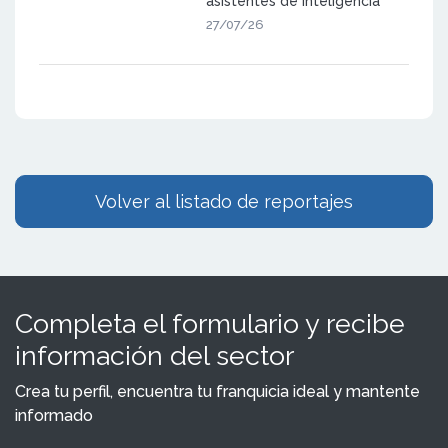
asistentes de inteligencia
generativa
artificial (como ChatGPT,
27/07/26
Gemini o las
Volver al listado de reportajes
Completa el formulario y recibe
información del sector
Crea tu perfil, encuentra tu franquicia ideal y mantente
informado