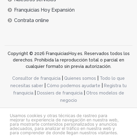
Franquicias Hoy Expansión
Contrata online
Copyright © 2026 FranquiciasHoy.es. Reservados todos los
derechos. Prohibida la reproducción total o parcial en
cualquier formato sin previa autorización.
|
|
Consultor de franquicia
Quienes somos
Todo lo que
|
|
necesitas saber
Cómo podemos ayudarte
Registra tu
|
|
franquicia
Dossiers de franquicia
Otros modelos de
negocio
desarrollo web dinamiq
Usamos cookies y otras técnicas de rastreo para
mejorar tu experiencia de navegación en nuestra web,
para mostrarte contenidos personalizados y anuncios
adecuados, para analizar el tráfico en nuestra web y
@franquiciashoy.es |
Aviso legal
|
Política de cookies
|
Política de privacidad
para comprender de donde llegan nuestros visitantes.