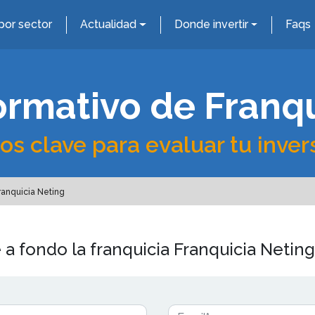
por sector
Actualidad
Donde invertir
Faqs
ormativo de Franq
os clave para evaluar tu inver
anquicia Neting
 a fondo la franquicia Franquicia Neting