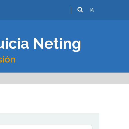
IA
uicia Neting
sión