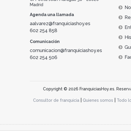
Madrid
Not
Agenda una llamada
Re
aalvarez@franquiciashoy.es
En
602 254 858
His
Comunicación
Gu
comunicacion@franquiciashoy.es
Fa
602 254 506
Copyright © 2026 FranquiciasHoy.es. Reservad
|
|
Consultor de franquicia
Quienes somos
Todo l