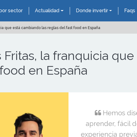
por sector
Actualidad
Donde invertir
Faqs
icia que está cambiando las reglas del fast food en España
 Fritas, la franquicia q
t food en España
Hemos dise
aprender, fácil 
experiencia previ