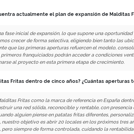
uentra actualmente el plan de expansión de Malditas F
a fase inicial de expansión, lo que supone una oportunidad
s crecer de forma selectiva, eligiendo bien tanto las ubic
nte que las primeras aperturas refuercen el modelo, consoli
s primeros franquiciados podrán acceder a condiciones vent
arse al proyecto en esta primera etapa de crecimiento.
tas Fritas dentro de cinco años? ¿Cuántas aperturas t
lditas Fritas como la marca de referencia en España dentro
struir una red sólida, reconocible y rentable, con presencia
uando alguien piense en patatas fritas diferentes, personali
n, nuestro objetivo es abrir 20 locales en los próximos tre
 pero siempre de forma controlada, cuidando la rentabilida