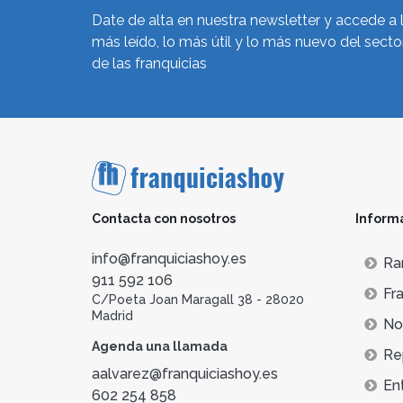
Date de alta en nuestra newsletter y accede a 
más leído, lo más útil y lo más nuevo del secto
de las franquicias
Contacta con nosotros
Inform
info@franquiciashoy.es
Ra
911 592 106
Fra
C/Poeta Joan Maragall 38 - 28020
Madrid
Not
Agenda una llamada
Re
aalvarez@franquiciashoy.es
En
602 254 858