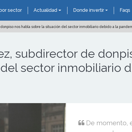
por sector
Actualidad
Donde invertir
Faqs
onpiso nos habla sobre la situación del sector inmobiliario debido a la pande
z, subdirector de donpi
 del sector inmobiliario 
De momento, en