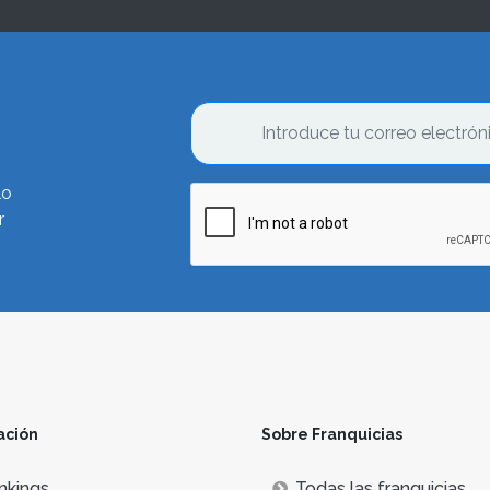
lo
r
ación
Sobre Franquicias
nkings
Todas las franquicias