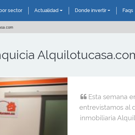
por sector
Actualidad
Donde invertir
Faqs
casa.com
anquicia Alquilotucasa.co
Esta semana e
entrevistamos al d
inmobiliaria Alqu