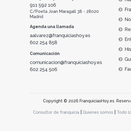
911 592 106
Fra
C/Poeta Joan Maragall 38 - 28020
Madrid
Not
Agenda una llamada
Re
aalvarez@franquiciashoy.es
En
602 254 858
His
Comunicación
Gu
comunicacion@franquiciashoy.es
Fa
602 254 506
Copyright © 2026 FranquiciasHoy.es. Reservad
|
|
Consultor de franquicia
Quienes somos
Todo l