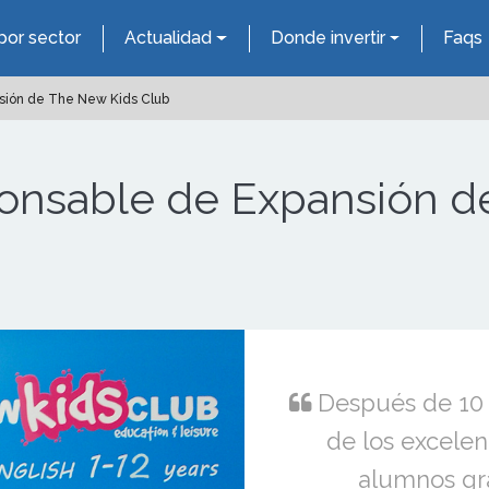
por sector
Actualidad
Donde invertir
Faqs
nsión de The New Kids Club
sponsable de Expansión 
Después de 10 a
de los excelen
alumnos gr