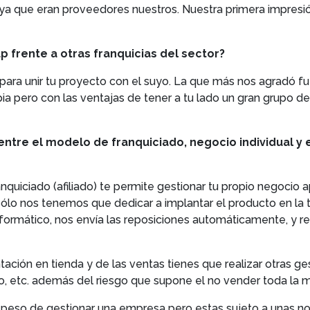
ya que eran proveedores nuestros. Nuestra primera impresión
p frente a otras franquicias del sector?
s para unir tu proyecto con el suyo. La que más nos agradó fu
pia pero con las ventajas de tener a tu lado un gran grupo de
tre el modelo de franquiciado, negocio individual y e
iciado (afiliado) te permite gestionar tu propio negocio a
ólo nos tenemos que dedicar a implantar el producto en la ti
nformático, nos envía las reposiciones automáticamente, y re
antación en tienda y de las ventas tienes que realizar otras
co, etc. además del riesgo que supone el no vender toda la
l peso de gestionar una empresa pero estas sujeto a unas n