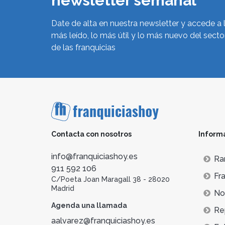
newsletter semanal
Date de alta en nuestra newsletter y accede a 
más leído, lo más útil y lo más nuevo del secto
de las franquicias
Contacta con nosotros
Inform
info@franquiciashoy.es
Ra
911 592 106
Fra
C/Poeta Joan Maragall 38 - 28020
Madrid
Not
Agenda una llamada
Re
aalvarez@franquiciashoy.es