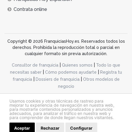
Contrata online
Copyright © 2026 FranquiciasHoy.es. Reservados todos los
derechos. Prohibida la reproducción total o parcial en
cualquier formato sin previa autorización.
|
|
Consultor de franquicia
Quienes somos
Todo lo que
|
|
necesitas saber
Cómo podemos ayudarte
Registra tu
|
|
franquicia
Dossiers de franquicia
Otros modelos de
negocio
desarrollo web dinamiq
Usamos cookies y otras técnicas de rastreo para
mejorar tu experiencia de navegación en nuestra web,
para mostrarte contenidos personalizados y anuncios
adecuados, para analizar el tráfico en nuestra web y
@franquiciashoy.es |
Aviso legal
|
Política de cookies
|
Política de privacidad
para comprender de donde llegan nuestros visitantes.
Aceptar
Rechazar
Configurar