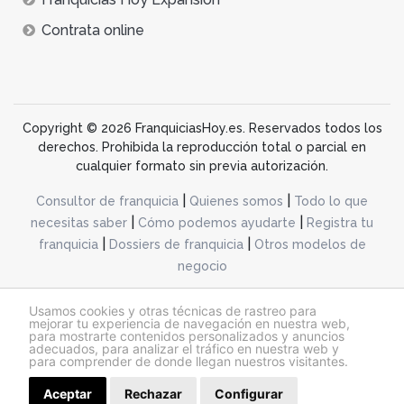
Contrata online
Copyright © 2026 FranquiciasHoy.es. Reservados todos los
derechos. Prohibida la reproducción total o parcial en
cualquier formato sin previa autorización.
|
|
Consultor de franquicia
Quienes somos
Todo lo que
|
|
necesitas saber
Cómo podemos ayudarte
Registra tu
|
|
franquicia
Dossiers de franquicia
Otros modelos de
negocio
desarrollo web dinamiq
Usamos cookies y otras técnicas de rastreo para
mejorar tu experiencia de navegación en nuestra web,
para mostrarte contenidos personalizados y anuncios
adecuados, para analizar el tráfico en nuestra web y
@franquiciashoy.es |
Aviso legal
|
Política de cookies
|
Política de privacidad
para comprender de donde llegan nuestros visitantes.
Aceptar
Rechazar
Configurar