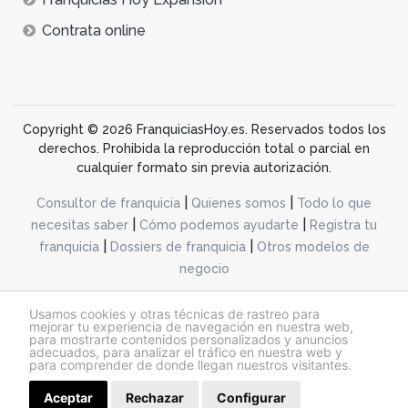
Contrata online
Copyright © 2026 FranquiciasHoy.es. Reservados todos los
derechos. Prohibida la reproducción total o parcial en
cualquier formato sin previa autorización.
|
|
Consultor de franquicia
Quienes somos
Todo lo que
|
|
necesitas saber
Cómo podemos ayudarte
Registra tu
|
|
franquicia
Dossiers de franquicia
Otros modelos de
negocio
desarrollo web dinamiq
Usamos cookies y otras técnicas de rastreo para
mejorar tu experiencia de navegación en nuestra web,
para mostrarte contenidos personalizados y anuncios
adecuados, para analizar el tráfico en nuestra web y
@franquiciashoy.es |
Aviso legal
|
Política de cookies
|
Política de privacidad
para comprender de donde llegan nuestros visitantes.
Aceptar
Rechazar
Configurar