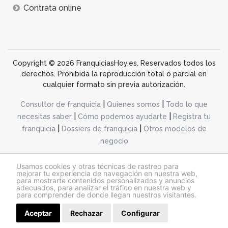
Contrata online
Copyright © 2026 FranquiciasHoy.es. Reservados todos los
derechos. Prohibida la reproducción total o parcial en
cualquier formato sin previa autorización.
|
|
Consultor de franquicia
Quienes somos
Todo lo que
|
|
necesitas saber
Cómo podemos ayudarte
Registra tu
|
|
franquicia
Dossiers de franquicia
Otros modelos de
negocio
desarrollo web dinamiq
Usamos cookies y otras técnicas de rastreo para
mejorar tu experiencia de navegación en nuestra web,
para mostrarte contenidos personalizados y anuncios
adecuados, para analizar el tráfico en nuestra web y
@franquiciashoy.es |
Aviso legal
|
Política de cookies
|
Política de privacidad
para comprender de donde llegan nuestros visitantes.
Aceptar
Rechazar
Configurar