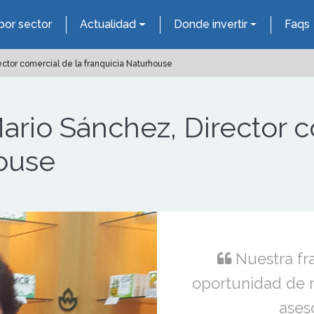
por sector
Actualidad
Donde invertir
Faqs
ctor comercial de la franquicia Naturhouse
ario Sánchez, Director c
house
Nuestra fr
oportunidad de 
ases