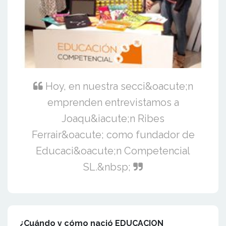
Hoy, en nuestra secci&oacute;n
emprenden entrevistamos a
Joaqu&iacute;n Ribes
Ferrair&oacute; como fundador de
Educaci&oacute;n Competencial
SL.&nbsp;
¿Cuándo y cómo nació EDUCACION