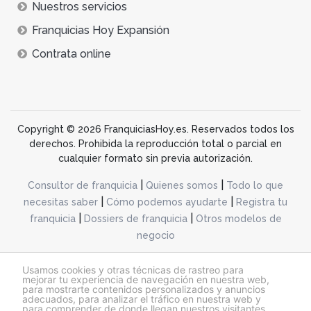
Nuestros servicios
Franquicias Hoy Expansión
Contrata online
Copyright © 2026 FranquiciasHoy.es. Reservados todos los
derechos. Prohibida la reproducción total o parcial en
cualquier formato sin previa autorización.
|
|
Consultor de franquicia
Quienes somos
Todo lo que
|
|
necesitas saber
Cómo podemos ayudarte
Registra tu
|
|
franquicia
Dossiers de franquicia
Otros modelos de
negocio
desarrollo web dinamiq
Usamos cookies y otras técnicas de rastreo para
mejorar tu experiencia de navegación en nuestra web,
para mostrarte contenidos personalizados y anuncios
adecuados, para analizar el tráfico en nuestra web y
@franquiciashoy.es |
Aviso legal
|
Política de cookies
|
Política de privacidad
para comprender de donde llegan nuestros visitantes.