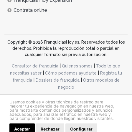
Franquicias Hoy Expansión
Contrata online
Copyright © 2026 FranquiciasHoy.es. Reservados todos los
derechos. Prohibida la reproducción total o parcial en
cualquier formato sin previa autorización.
|
|
Consultor de franquicia
Quienes somos
Todo lo que
|
|
necesitas saber
Cómo podemos ayudarte
Registra tu
|
|
franquicia
Dossiers de franquicia
Otros modelos de
negocio
desarrollo web dinamiq
Usamos cookies y otras técnicas de rastreo para
mejorar tu experiencia de navegación en nuestra web,
para mostrarte contenidos personalizados y anuncios
adecuados, para analizar el tráfico en nuestra web y
@franquiciashoy.es |
Aviso legal
|
Política de cookies
|
Política de privacidad
para comprender de donde llegan nuestros visitantes.
Aceptar
Rechazar
Configurar