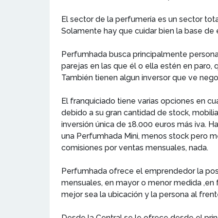
El sector de la perfumería es un sector t
Solamente hay que cuidar bien la base de é
Perfumhada busca principalmente personas q
parejas en las que él o ella estén en paro, 
También tienen algun inversor que ve negoc
El franquiciado tiene varias opciones en cu
debido a su gran cantidad de stock, mobilia
inversión única de 18.000 euros más iva. H
una Perfumhada Mini, menos stock pero men
comisiones por ventas mensuales, nada.
Perfumhada ofrece el emprendedor la posib
mensuales, en mayor o menor medida ,en fun
mejor sea la ubicación y la persona al fre
Desde la Central se le ofrece desde el prin