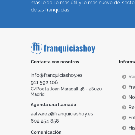
más leído, lo más útil y lo más nuevo del secto
de las franquicias
Contacta con nosotros
Inform
info@franquiciashoy.es
Ra
911 592 106
Fra
C/Poeta Joan Maragall 38 - 28020
Madrid
Not
Agenda una llamada
Re
aalvarez@franquiciashoy.es
En
602 254 858
His
Comunicación