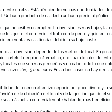
otalmente en alza. Está ofreciendo muchas oportunidades de 
l. Un buen producto de calidad a un buen precio al público.
ue necesiten un empleo. La inversión es muy baja y la renta
que les guste el comercio, el trato con la gente y quieran te
io en montar varias tiendas debido a su bajo coste.
anto a la inversión, depende de los metros de local. En princ
rio, cartelería, equipo informático, etc., para locales de en
ay locales que son más pequeños y no cabe todo lo que entre
os inversión, 15.000 euros. En ambos casos no hay otros ca
ilidad de tener un atractivo negocio por poco dinero y la s
ción de la ubicación del local y de la gestión que de él se
nte sea más activa comercialmente hablando, más beneficios
cipio todo el apoyo y facilidades para que el inicio de este 