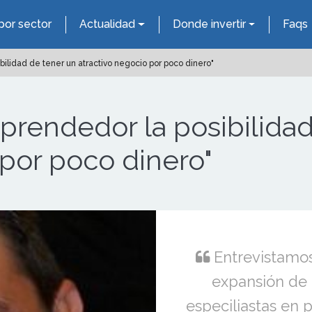
por sector
Actualidad
Donde invertir
Faqs
ilidad de tener un atractivo negocio por poco dinero"
rendedor la posibilidad
 por poco dinero"
Entrevistamos
expansión de 
especiliastas en