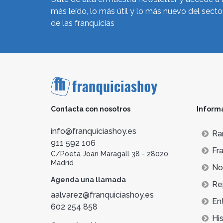
más leído, lo más útil y lo más nuevo del secto
de las franquicias
Contacta con nosotros
Inform
info@franquiciashoy.es
Ra
911 592 106
Fra
C/Poeta Joan Maragall 38 - 28020
Madrid
Not
Agenda una llamada
Re
aalvarez@franquiciashoy.es
En
602 254 858
His