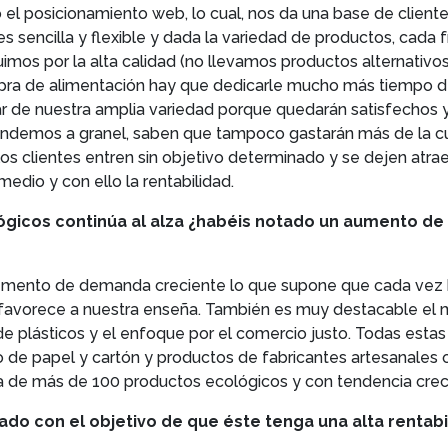
l posicionamiento web, lo cual, nos da una base de cliente
s sencilla y flexible y dada la variedad de productos, cada 
imos por la alta calidad (no llevamos productos alternativos 
pra de alimentación hay que dedicarle mucho más tiempo d
 de nuestra amplia variedad porque quedarán satisfechos y
vendemos a granel, saben que tampoco gastarán más de la cue
 clientes entren sin objetivo determinado y se dejen atraer 
edio y con ello la rentabilidad.
ógicos continúa al alza ¿habéis notado un aumento d
cremento de demanda creciente lo que supone que cada vez 
e favorece a nuestra enseña. También es muy destacable el 
de plásticos y el enfoque por el comercio justo. Todas esta
de papel y cartón y productos de fabricantes artesanales o
rta de más de 100 productos ecológicos y con tendencia crec
iado con el objetivo de que éste tenga una alta rentabi