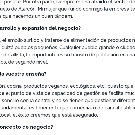
 posible. Por otra parte, siempre me ha atraído el sector de
uelo de Alarcón. Mi mujer que fundó conmigo la empresa ten
mos que hacemos un buen tándem.
sarrollo y expansión del negocio?
, el amplio surtido y tratarse de alimentación de product
 quizá pueblos pequeños. Cualquier pueblo grande o ciudad 
detallista, lo importante es un tránsito de población en un
nos, de segundo nivel.
ada vuestra enseña?
ación, cocina, productos veganos, ecológicos, etc., puesto q
de el punto de vista de capacidad de gestión se facilita m
 sencillo con la central y no se tienen que gestionar difere
undamental es tener enfoque comercial o de cara al público,
 local, el éxito creemos que está asegurado.
 concepto de negocio?