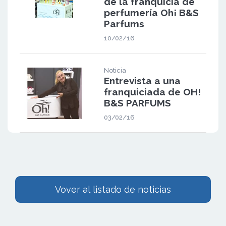
de la franquicia de
perfumería Oh¡ B&S
Parfums
10/02/16
Noticia
Entrevista a una
franquiciada de OH!
B&S PARFUMS
03/02/16
Vover al listado de noticias