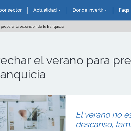
por sector
Actualidad
Donde invertir
Faqs
preparar la expansión de tu franquicia
echar el verano para pre
ranquicia
El verano no e
descanso, tam