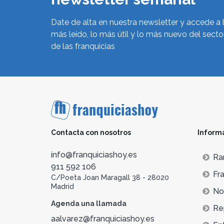
Date de alta en nuestra newsletter y accede a 
más leído, lo más útil y lo más nuevo del secto
de las franquicias
Contacta con nosotros
Inform
info@franquiciashoy.es
Ra
911 592 106
Fra
C/Poeta Joan Maragall 38 - 28020
Madrid
Not
Agenda una llamada
Re
aalvarez@franquiciashoy.es