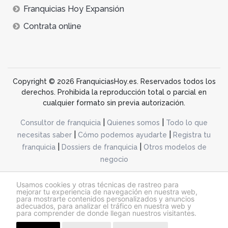
Franquicias Hoy Expansión
Contrata online
Copyright © 2026 FranquiciasHoy.es. Reservados todos los
derechos. Prohibida la reproducción total o parcial en
cualquier formato sin previa autorización.
|
|
Consultor de franquicia
Quienes somos
Todo lo que
|
|
necesitas saber
Cómo podemos ayudarte
Registra tu
|
|
franquicia
Dossiers de franquicia
Otros modelos de
negocio
desarrollo web dinamiq
Usamos cookies y otras técnicas de rastreo para
mejorar tu experiencia de navegación en nuestra web,
para mostrarte contenidos personalizados y anuncios
adecuados, para analizar el tráfico en nuestra web y
@franquiciashoy.es |
Aviso legal
|
Política de cookies
|
Política de privacidad
para comprender de donde llegan nuestros visitantes.