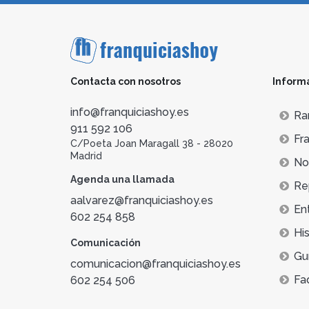
Contacta con nosotros
Inform
info@franquiciashoy.es
Ra
911 592 106
Fra
C/Poeta Joan Maragall 38 - 28020
Madrid
Not
Agenda una llamada
Re
aalvarez@franquiciashoy.es
En
602 254 858
His
Comunicación
Gu
comunicacion@franquiciashoy.es
Fa
602 254 506