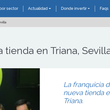
por sector
Actualidad
Donde invertir
Faqs
villa
a tienda en Triana, Sevill
La franquicia d
nueva tienda e
Triana.