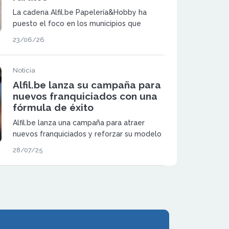
La cadena Alfil.be Papelería&Hobby ha
puesto el foco en los municipios que
buscan mantener su actividad comercial y
23/06/26
atraer nuevos emprendedores. Su modelo
de franquicia se presenta como una
alternativa viable para dinamizar el
Noticia
comercio local.
Alfil.be lanza su campaña para
nuevos franquiciados con una
fórmula de éxito
Alfil.be lanza una campaña para atraer
nuevos franquiciados y reforzar su modelo
de negocio accesible, rentable y con
28/07/25
apoyo integral al emprendedor.