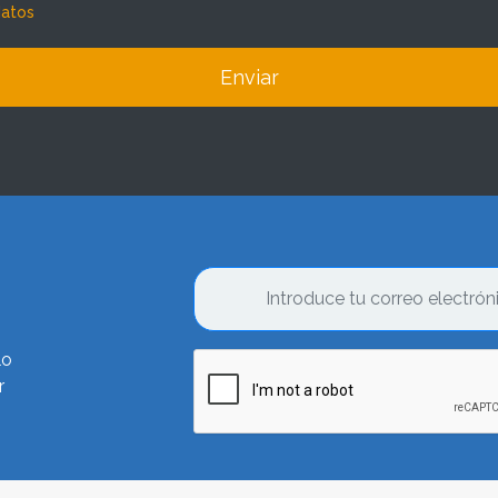
datos
Enviar
lo
r