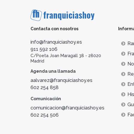
Contacta con nosotros
Inform
info@franquiciashoy.es
Ra
911 592 106
Fra
C/Poeta Joan Maragall 38 - 28020
Madrid
Not
Agenda una llamada
Re
aalvarez@franquiciashoy.es
En
602 254 858
His
Comunicación
Gu
comunicacion@franquiciashoy.es
Fa
602 254 506