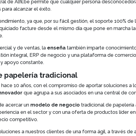
ral de Alfil.be permite que cualquier persona desconocedora
 para alcanzar el éxito.
ndimiento, ya que, por su fácil gestión, el soporte 100% de la
nquiciado facture desde el mismo día que pone en marcha la 
e.
cial y de ventas, la
enseña
también imparte conocimiento
ón integral, ERP de negocio y una plataforma de comercio onl
 y apoyo constante.
 papelería tradicional
e hace 10 años, con el compromiso de aportar soluciones a 
innovador
que agrupa a sus asociados en una central de co
 de acercar un
modelo de negocio
tradicional de papelería 
periencia en el sector y con una oferta de productos líder e
ecio competitivo.
oluciones a nuestros clientes de una forma ágil, a través de 