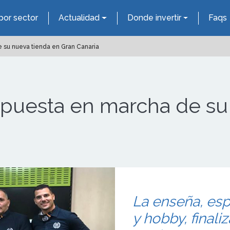
por sector
Actualidad
Donde invertir
Faqs
de su nueva tienda en Gran Canaria
la puesta en marcha de s
La enseña, esp
y hobby, finali