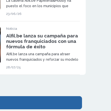
La cadena Alfil.be Papelería&Hobby ha
puesto el foco en los municipios que
buscan mantener su actividad comercial y
23/06/26
atraer nuevos emprendedores. Su modelo
de franquicia se presenta como una
alternativa viable para dinamizar el
Noticia
comercio local.
Alfil.be lanza su campaña para
nuevos franquiciados con una
fórmula de éxito
Alfil.be lanza una campaña para atraer
nuevos franquiciados y reforzar su modelo
de negocio accesible, rentable y con
28/07/25
apoyo integral al emprendedor.