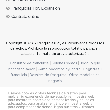
Franquicias Hoy Expansión
Contrata online
Copyright © 2026 FranquiciasHoy.es. Reservados todos los
derechos. Prohibida la reproducción total o parcial en
cualquier formato sin previa autorización.
|
|
Consultor de franquicia
Quienes somos
Todo lo que
|
|
necesitas saber
Cómo podemos ayudarte
Registra tu
|
|
franquicia
Dossiers de franquicia
Otros modelos de
negocio
desarrollo web dinamiq
Usamos cookies y otras técnicas de rastreo para
mejorar tu experiencia de navegación en nuestra web,
para mostrarte contenidos personalizados y anuncios
adecuados, para analizar el tráfico en nuestra web y
@franquiciashoy.es |
Aviso legal
|
Política de cookies
|
Política de privacidad
para comprender de donde llegan nuestros visitantes.