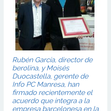
Rubén García, director de
berolina, y Moisés
Duocastella, gerente de
Info PC Manresa, han
firmado recientemente el
acuerdo que integra a la
empresa barcelonesa en la