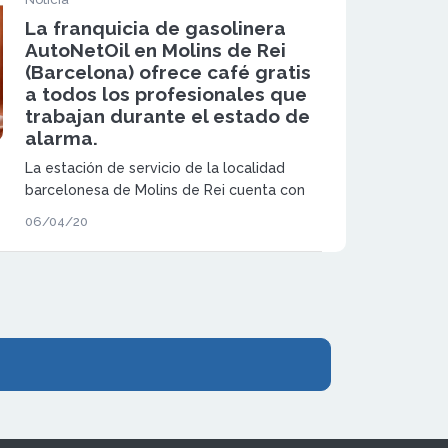
La franquicia de gasolinera
AutoNetOil en Molins de Rei
(Barcelona) ofrece café gratis
a todos los profesionales que
trabajan durante el estado de
alarma.
La estación de servicio de la localidad
barcelonesa de Molins de Rei cuenta con
una máquina autoservicio de café para que
06/04/20
todas las personas que trabajan durante el
confinamiento y durante el estado de
alarma, puedan servirse un café al repostar
sus vehículos.