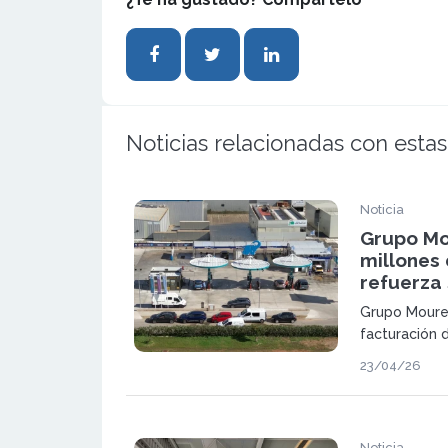
Noticias relacionadas con estas
Noticia
Grupo Mo
millones 
refuerza 
Grupo Moure
facturación 
más que el a
23/04/26
su estrategia
nuevas línea
su estructura
Noticia