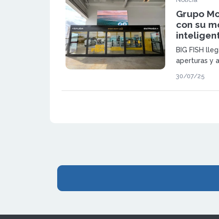
Grupo Mo
con su m
inteligen
BIG FISH lle
aperturas y 
Grupo Moure 
30/07/25
tecnológicas