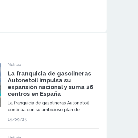
Noticia
La franquicia de gasolineras
Autonetoil impulsa su
expansión nacional y suma 26
centros en España
La franquicia de gasolineras Autonetoil
continúa con su ambicioso plan de
expansión nacional y ya suma 26 centros
15/09/25
en España. Con un modelo de gasolineras
“Quality Low Cost”, la compañía refuerza su
posición como referente del sector.
Noticia