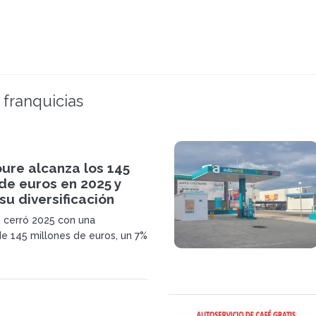
 franquicias
ure alcanza los 145
de euros en 2025 y
su diversificación
 cerró 2025 con una
de 145 millones de euros, un 7%
ño anterior. El grupo avanza en
 de diversificación y consolida
s de negocio mientras refuerza
 y acelera su expansión.