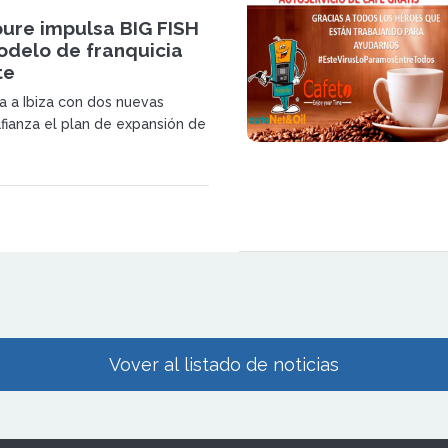
ure impulsa BIG FISH
odelo de franquicia
te
ga a Ibiza con dos nuevas
afianza el plan de expansión de
a través de franquicias
, conectadas y eficientes.
Vover al listado de noticias