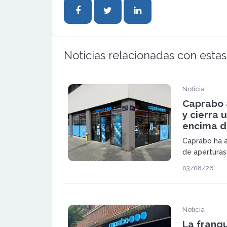
Noticias relacionadas con estas
Noticia
Caprabo 
y cierra 
encima de
Caprabo ha a
de aperturas
suma dos nue
03/08/26
Ripollet. Con
cadena alcan
primer semes
Noticia
La franq