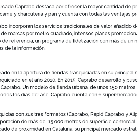
ercado Caprabo destaca por ofrecer la mayor cantidad de p
carne y charcutería y pan y cuenta con todas las ventajas p
o incorporan los servicios tradicionales de valor añadido
 de marcas por metro cuadrado, intensos planes promociona
de referencia, un programa de fidelización con más de un m
s de la información.
ado en la apertura de tiendas franquiciadas en su principal
quiciado en el año 2010. En 2015, Caprabo desarrolló y pu
Caprabo. Un modelo de tienda urbana, de unos 150 metros c
 todos los días del año. Caprabo cuenta con 6 supermercados
icias con sus tres formatos (Caprabo, Rapid Caprabo y Alip
poración de más de 15.000 metros de superficie comercial e
cado de proximidad en Cataluña, su principal mercado estrat