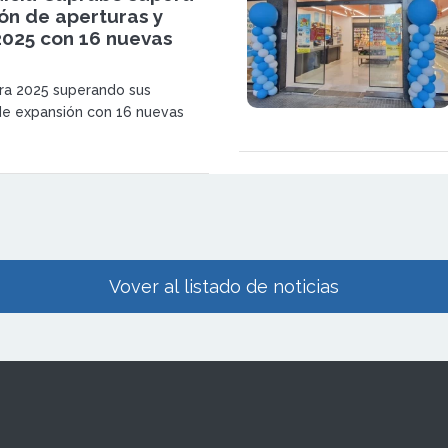
ión de aperturas y
2025 con 16 nuevas
ra 2025 superando sus
de expansión con 16 nuevas
onsolidando su crecimiento en
reforzando un modelo de
o basado en proximidad,
 adaptación a las demandas del
Vover al listado de noticias