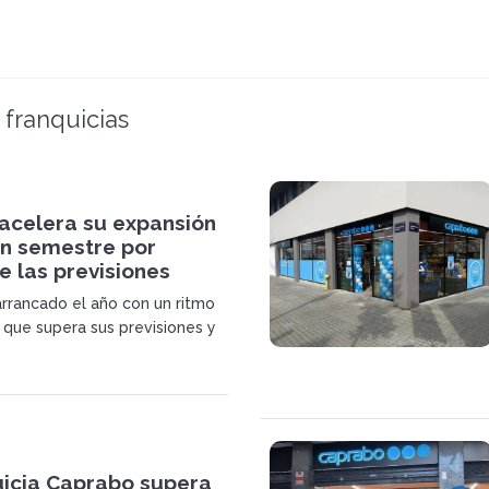
 franquicias
acelera su expansión
un semestre por
 las previsiones
rrancado el año con un ritmo
 que supera sus previsiones y
vas tiendas en Barcelona y
 estas incorporaciones, la
za ocho inauguraciones en el
tre.
uicia Caprabo supera