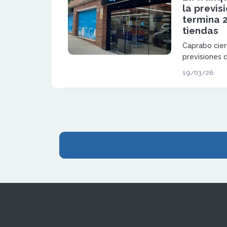
la previs
termina 
tiendas
Caprabo cier
previsiones 
aperturas, c
19/03/26
Cataluña y 
supermercad
eficiencia y
consumidor.