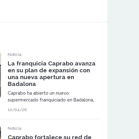
Noticia
La franquicia Caprabo avanza
en su plan de expansión con
una nueva apertura en
Badalona
Caprabo ha abierto un nuevo
supermercado franquiciado en Badalona,
un establecimiento de proximidad que
10/04/26
refuerza su presencia en la ciudad. La
tienda incorpora el modelo de nueva
generación de la compañía y amplía la red
Noticia
de supermercados.
Caprabo fortalece su red de