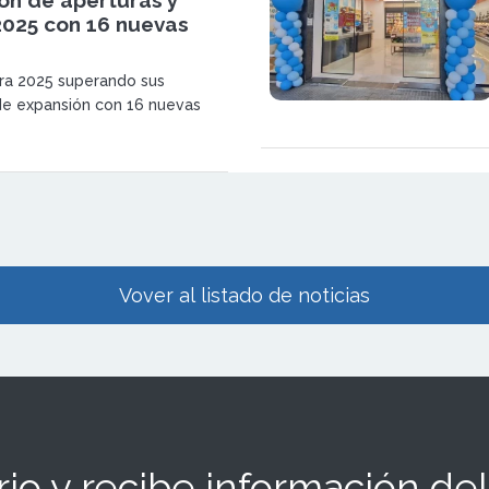
2025 con 16 nuevas
ra 2025 superando sus
de expansión con 16 nuevas
onsolidando su crecimiento en
reforzando un modelo de
o basado en proximidad,
 adaptación a las demandas del
Vover al listado de noticias
io y recibe información del