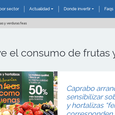
por sector
Actualidad
Donde invertir
Faqs
s y verduras feas
 el consumo de frutas y
Caprabo arran
sensibilizar s
y hortalizas “f
corresponden 