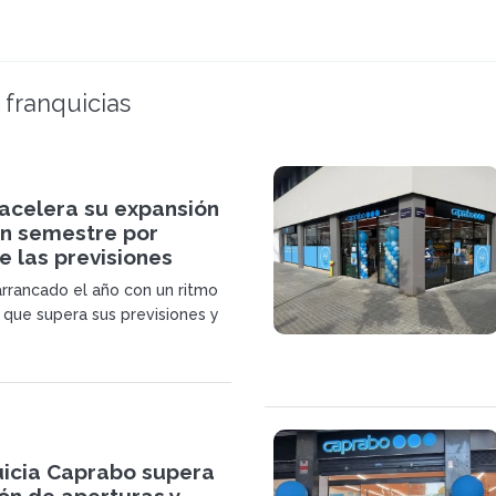
 franquicias
acelera su expansión
un semestre por
 las previsiones
rrancado el año con un ritmo
 que supera sus previsiones y
vas tiendas en Barcelona y
 estas incorporaciones, la
za ocho inauguraciones en el
tre.
uicia Caprabo supera
ión de aperturas y