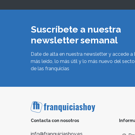
Suscríbete a nuestra
newsletter semanal
Date de alta en nuestra newsletter y accede a 
más leído, lo más útil y lo más nuevo del secto
de las franquicias
Contacta con nosotros
Inform
info@franquiciashoy.es