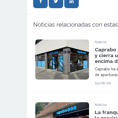
Noticias relacionadas con estas
Noticia
Caprabo 
y cierra 
encima de
Caprabo ha a
de aperturas
suma dos nue
03/08/26
Ripollet. Con
cadena alcan
primer semes
Noticia
La franq
la previs