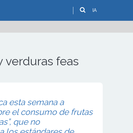
IA
 verduras feas
ca esta semana a
obre el consumo de frutas
eas”, que no
a los estándares de