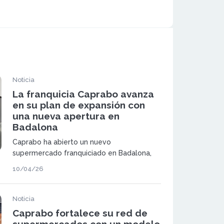
Noticia
La franquicia Caprabo avanza
en su plan de expansión con
una nueva apertura en
Badalona
Caprabo ha abierto un nuevo
supermercado franquiciado en Badalona,
un establecimiento de proximidad que
10/04/26
refuerza su presencia en la ciudad. La
tienda incorpora el modelo de nueva
generación de la compañía y amplía la red
Noticia
de supermercados.
Caprabo fortalece su red de
supermercados con un modelo