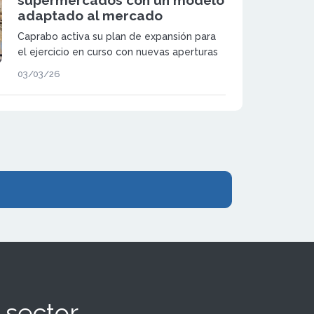
adaptado al mercado
Caprabo activa su plan de expansión para
el ejercicio en curso con nuevas aperturas
bajo régimen de franquicia y refuerza su
03/03/26
posicionamiento en el sector de
supermercados de proximidad.
 sector