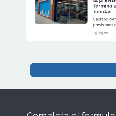
termina 
tiendas
Caprabo cier
previsiones 
aperturas, c
19/03/26
Cataluña y 
supermercad
eficiencia y
consumidor.
Completa el formular