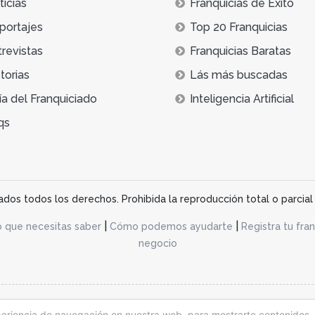
icias
Franquicias de Éxito
portajes
Top 20 Franquicias
trevistas
Franquicias Baratas
torias
Lás más buscadas
ía del Franquiciado
Inteligencia Artificial
qs
os todos los derechos. Prohibida la reproducción total o parcial 
|
|
o que necesitas saber
Cómo podemos ayudarte
Registra tu fran
negocio
acidad
periencia de navegación en nuestra web, para mostrarte contenidos