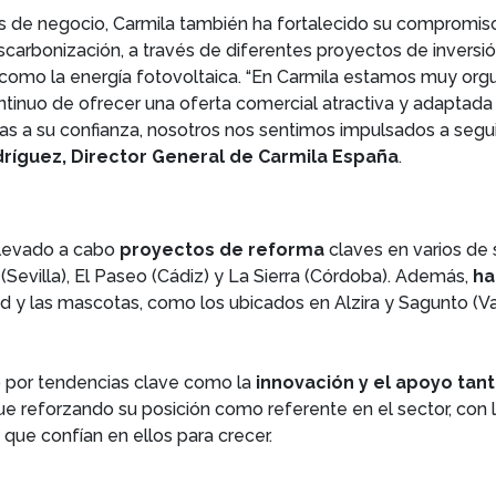
s de negocio, Carmila también ha fortalecido su compromiso c
arbonización, a través de diferentes proyectos de inversió
 como la energía fotovoltaica. “En Carmila estamos muy orgul
ntinuo de ofrecer una oferta comercial atractiva y adaptad
ias a su confianza, nosotros nos sentimos impulsados a seg
ríguez, Director General de Carmila España
.
 llevado a cabo
proyectos de reforma
claves en varios de 
(Sevilla), El Paseo (Cádiz) y La Sierra (Córdoba). Además,
ha
ud y las mascotas, como los ubicados en Alzira y Sagunto (Va
o por tendencias clave como la
innovación y el apoyo t
gue reforzando su posición como referente en el sector, con 
que confían en ellos para crecer.