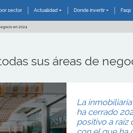
por sector
Actualidad
Donde invertir
Faqs
negocio en 2024
todas sus áreas de nego
La inmobiliari
ha cerrado 20
positivo a raíz
con el que ha 