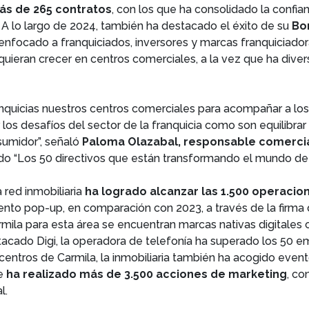
ás de 265 contratos
, con los que ha consolidado la confi
. A lo largo de 2024, también ha destacado el éxito de su
Bo
enfocado a franquiciados, inversores y marcas franquiciado
 quieran crecer en centros comerciales, a la vez que ha dive
nquicias nuestros centros comerciales para acompañar a lo
los desafíos del sector de la franquicia como son equilibrar 
sumidor”, señaló
Paloma Olazabal, responsable comercia
ado “Los 50 directivos que están transformando el mundo de l
 red inmobiliaria
ha logrado alcanzar las 1.500 operacio
nto pop-up, en comparación con 2023, a través de la firma d
rmila para esta área se encuentran marcas nativas digitale
stacado Digi, la operadora de telefonía ha superado los 50 
s centros de Carmila, la inmobiliaria también ha acogido even
ue
ha realizado más de 3.500 acciones de marketing
, co
al.