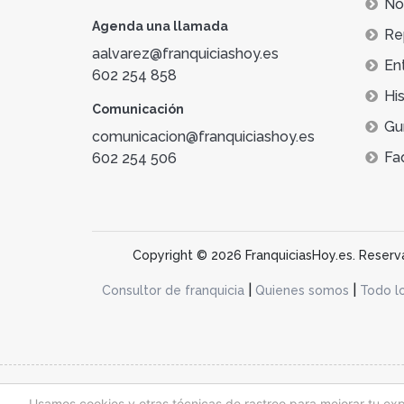
Not
Agenda una llamada
Re
aalvarez@franquiciashoy.es
En
602 254 858
His
Comunicación
Gu
comunicacion@franquiciashoy.es
Fa
602 254 506
Copyright © 2026 FranquiciasHoy.es. Reservad
|
|
Consultor de franquicia
Quienes somos
Todo l
@franquiciashoy.es |
Aviso legal
|
Política de cookies
|
Política de priv
Usamos cookies y otras técnicas de rastreo para mejorar tu ex