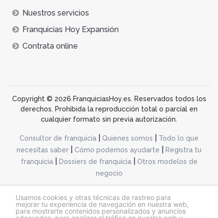
Nuestros servicios
Franquicias Hoy Expansión
Contrata online
Copyright © 2026 FranquiciasHoy.es. Reservados todos los
derechos. Prohibida la reproducción total o parcial en
cualquier formato sin previa autorización.
|
|
Consultor de franquicia
Quienes somos
Todo lo que
|
|
necesitas saber
Cómo podemos ayudarte
Registra tu
|
|
franquicia
Dossiers de franquicia
Otros modelos de
negocio
desarrollo web dinamiq
Usamos cookies y otras técnicas de rastreo para
mejorar tu experiencia de navegación en nuestra web,
para mostrarte contenidos personalizados y anuncios
adecuados, para analizar el tráfico en nuestra web y
@franquiciashoy.es |
Aviso legal
|
Política de cookies
|
Política de privacidad