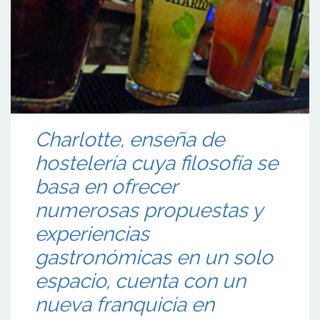
Charlotte, enseña de
hostelería cuya filosofía se
basa en ofrecer
numerosas propuestas y
experiencias
gastronómicas en un solo
espacio, cuenta con un
nueva franquicia en