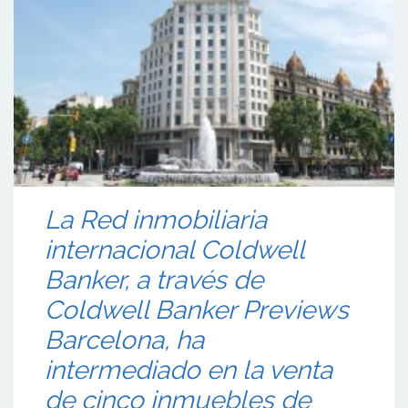
La Red inmobiliaria
internacional Coldwell
Banker, a través de
Coldwell Banker Previews
Barcelona, ha
intermediado en la venta
de cinco inmuebles de