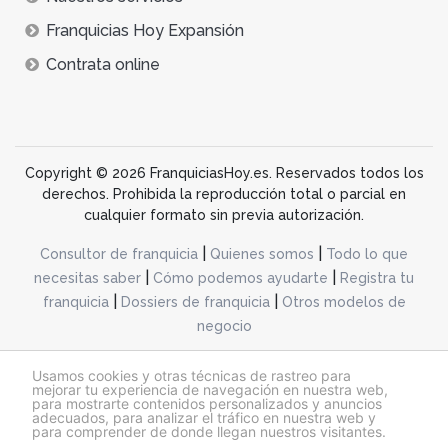
Franquicias Hoy Expansión
Contrata online
Copyright © 2026 FranquiciasHoy.es. Reservados todos los
derechos. Prohibida la reproducción total o parcial en
cualquier formato sin previa autorización.
|
|
Consultor de franquicia
Quienes somos
Todo lo que
|
|
necesitas saber
Cómo podemos ayudarte
Registra tu
|
|
franquicia
Dossiers de franquicia
Otros modelos de
negocio
desarrollo web dinamiq
Usamos cookies y otras técnicas de rastreo para
mejorar tu experiencia de navegación en nuestra web,
para mostrarte contenidos personalizados y anuncios
adecuados, para analizar el tráfico en nuestra web y
@franquiciashoy.es |
Aviso legal
|
Política de cookies
|
Política de privacidad
para comprender de donde llegan nuestros visitantes.