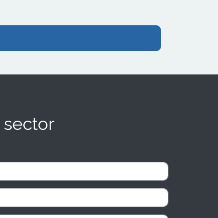
 sector