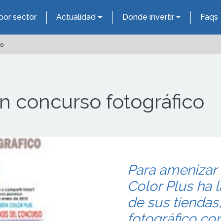
por sector
Actualidad
Donde invertir
Faqs
co
un concurso fotográfico
Para amenizar 
Color Plus ha 
de sus tiendas
fotográfico c