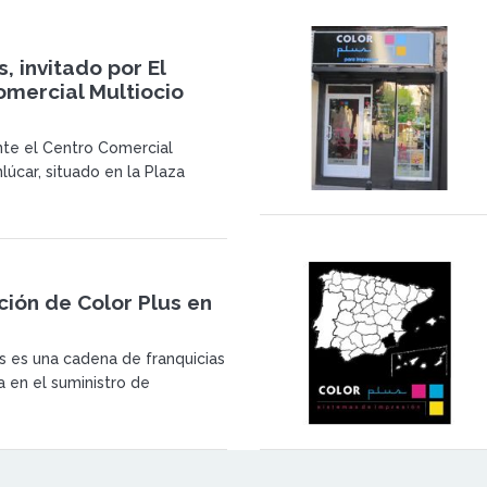
s, invitado por El
omercial Multiocio
te el Centro Comercial
lúcar, situado en la Plaza
fetta de Sanlúcar de
ádiz, se ha dirigido a Color
itarle a ofertar a sus futuros
 un local en dicho Centro.
ión de Color Plus en
s es una cadena de franquicias
a en el suministro de
de impresión, material de
elería. </p>