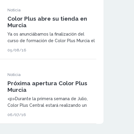
Noticia
Color Plus abre su tienda en
Murcia
Ya os anunciábamos la finalización del
curso de formación de Color Plus Murcia el
pasado mes de Julio. Esta vez os
05/08/16
queremos anunciar la apertura de la nueva
tienda en la preciosa localidad.
Noticia
Próxima apertura Color Plus
Murcia
<p>Durante la primera semana de Julio,
Color Plus Central estará realizando un
curso de formación para su próxima tienda
06/07/16
en Murcia.</p>