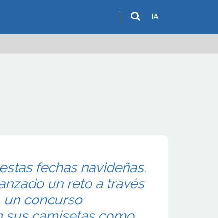
IA
estas fechas navideñas,
lanzado un reto a través
, un concurso
on sus camisetas como