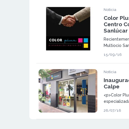
Noticia
Color Plu
Centro C
Sanlúcar
Recientemen
Multiocio San
Antonio Piga
15/09/16
Barrameda, C
Plus para inv
franquiciados
Noticia
Inaugurac
Calpe
<p>Color Plu
especializad
consumibles 
26/07/16
oficina y pap