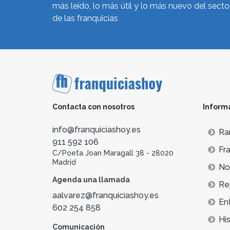
más leído, lo más útil y lo más nuevo del secto
de las franquicias
Contacta con nosotros
Inform
info@franquiciashoy.es
Ra
911 592 106
Fra
C/Poeta Joan Maragall 38 - 28020
Madrid
Not
Agenda una llamada
Re
aalvarez@franquiciashoy.es
En
602 254 858
His
Comunicación