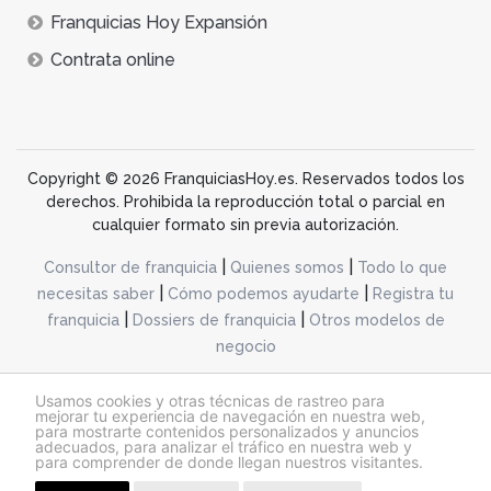
Franquicias Hoy Expansión
Contrata online
Copyright © 2026 FranquiciasHoy.es. Reservados todos los
derechos. Prohibida la reproducción total o parcial en
cualquier formato sin previa autorización.
|
|
Consultor de franquicia
Quienes somos
Todo lo que
|
|
necesitas saber
Cómo podemos ayudarte
Registra tu
|
|
franquicia
Dossiers de franquicia
Otros modelos de
negocio
desarrollo web dinamiq
Usamos cookies y otras técnicas de rastreo para
mejorar tu experiencia de navegación en nuestra web,
para mostrarte contenidos personalizados y anuncios
adecuados, para analizar el tráfico en nuestra web y
@franquiciashoy.es |
Aviso legal
|
Política de cookies
|
Política de privacidad
para comprender de donde llegan nuestros visitantes.