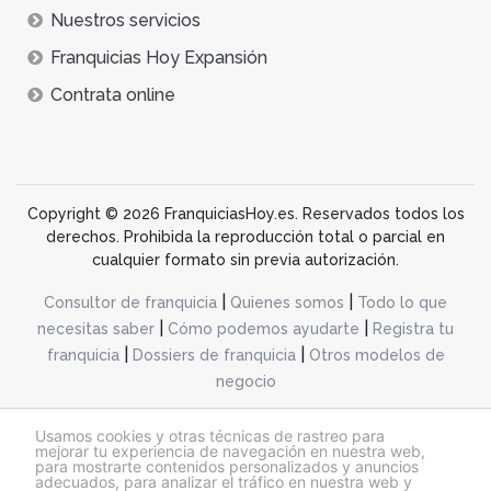
Nuestros servicios
Franquicias Hoy Expansión
Contrata online
Copyright © 2026 FranquiciasHoy.es. Reservados todos los
derechos. Prohibida la reproducción total o parcial en
cualquier formato sin previa autorización.
|
|
Consultor de franquicia
Quienes somos
Todo lo que
|
|
necesitas saber
Cómo podemos ayudarte
Registra tu
|
|
franquicia
Dossiers de franquicia
Otros modelos de
negocio
desarrollo web dinamiq
Usamos cookies y otras técnicas de rastreo para
mejorar tu experiencia de navegación en nuestra web,
para mostrarte contenidos personalizados y anuncios
adecuados, para analizar el tráfico en nuestra web y
@franquiciashoy.es |
Aviso legal
|
Política de cookies
|
Política de privacidad