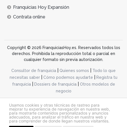
Franquicias Hoy Expansión
Contrata online
Copyright © 2026 FranquiciasHoy.es. Reservados todos los
derechos. Prohibida la reproducción total o parcial en
cualquier formato sin previa autorización.
|
|
Consultor de franquicia
Quienes somos
Todo lo que
|
|
necesitas saber
Cómo podemos ayudarte
Registra tu
|
|
franquicia
Dossiers de franquicia
Otros modelos de
negocio
desarrollo web dinamiq
Usamos cookies y otras técnicas de rastreo para
mejorar tu experiencia de navegación en nuestra web,
para mostrarte contenidos personalizados y anuncios
adecuados, para analizar el tráfico en nuestra web y
@franquiciashoy.es |
Aviso legal
|
Política de cookies
|
Política de privacidad
para comprender de donde llegan nuestros visitantes.