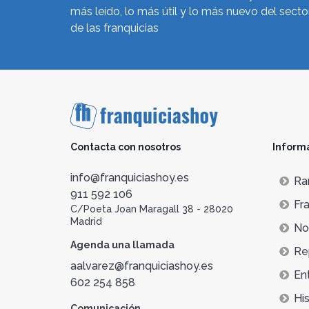
más leído, lo más útil y lo más nuevo del secto
de las franquicias
Contacta con nosotros
Inform
info@franquiciashoy.es
Ra
911 592 106
Fra
C/Poeta Joan Maragall 38 - 28020
Madrid
Not
Agenda una llamada
Re
aalvarez@franquiciashoy.es
En
602 254 858
His
Comunicación