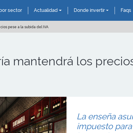
por sector
Actualidad
Donde invertir
Faqs
ios pese a la subida del IVA
a mantendrá los precios
La enseña asum
impuesto para 