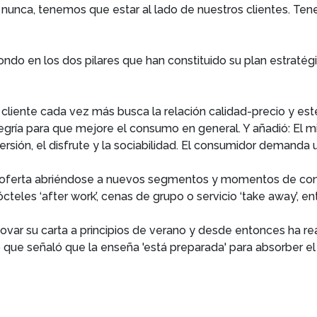
unca, tenemos que estar al lado de nuestros clientes. Ten
ndo en los dos pilares que han constituido su plan estratégi
liente cada vez más busca la relación calidad-precio y este
egría para que mejore el consumo en general. Y añadió: El 
ersión, el disfrute y la sociabilidad. El consumidor demanda 
 oferta abriéndose a nuevos segmentos y momentos de co
teles ‘after work’, cenas de grupo o servicio ‘take away’, ent
ovar su carta a principios de verano y desde entonces ha 
o que señaló que la enseña 'está preparada' para absorber e